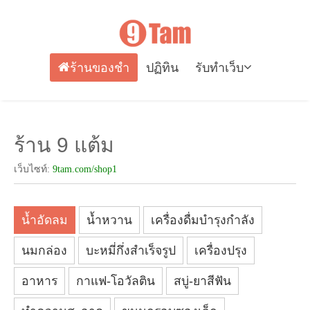
ร้านของชำ
ปฏิทิน
รับทำเว็บ
ร้าน 9 แต้ม
เว็บไซท์:
9tam.com/shop1
น้ำอัดลม
น้ำหวาน
เครื่องดื่มบำรุงกำลัง
นมกล่อง
บะหมี่กึ่งสำเร็จรูป
เครื่องปรุง
อาหาร
กาแฟ-โอวัลติน
สบู่-ยาสีฟัน