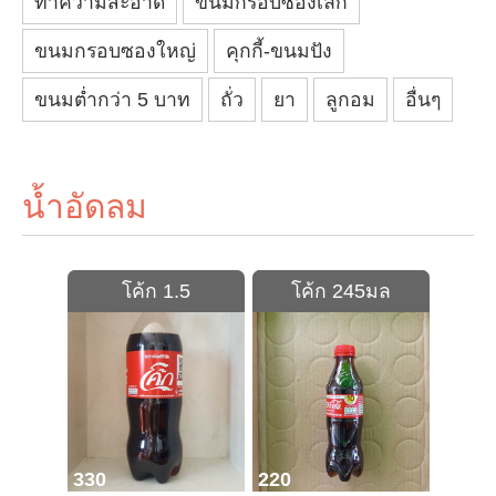
ทำความสะอาด
ขนมกรอบซองเล็ก
ขนมกรอบซองใหญ่
คุกกี้-ขนมปัง
ขนมต่ำกว่า 5 บาท
ถั่ว
ยา
ลูกอม
อื่นๆ
น้ำอัดลม
โค้ก 1.5
โค้ก 245มล
330
220